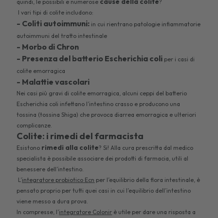
cause della colite
quindi, le possibili e numerose
?
I vari tipi di colite includono:
- Coliti autoimmuni:
in cui rientrano patologie infiammatorie
autoimmuni del tratto intestinale
- Morbo di Chron
- Presenza del batterio Escherichia coli
per i casi di
colite emorragica
- Malattie vascolari
Nei casi più gravi di colite emorragica, alcuni ceppi del batterio
Escherichia coli infettano l’intestino crasso e producono una
tossina (tossina Shiga) che provoca diarrea emorragica e ulteriori
complicanze.
Colite: i rimedi del farmacista
rimedi alla colite
Esistono
? Si! Alla cura prescritta dal medico
specialista è possibile associare dei prodotti di farmacia, utili al
benessere dell’intestino.
L’
integratore probiotico Ecn
per l’equilibrio della flora intestinale, è
pensato proprio per tutti quei casi in cui l’equilibrio dell’intestino
viene messo a dura prova.
In compresse, l’
integratore Colonir
è utile per dare una risposta a