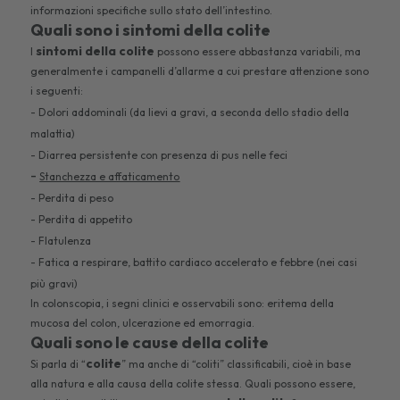
informazioni specifiche sullo stato dell’intestino.
Quali sono i sintomi della colite
sintomi della colite
I
possono essere abbastanza variabili, ma
generalmente i campanelli d’allarme a cui prestare attenzione sono
i seguenti:
- Dolori addominali (da lievi a gravi, a seconda dello stadio della
malattia)
- Diarrea persistente con presenza di pus nelle feci
-
Stanchezza e affaticamento
- Perdita di peso
- Perdita di appetito
- Flatulenza
- Fatica a respirare, battito cardiaco accelerato e febbre (nei casi
più gravi)
In colonscopia, i segni clinici e osservabili sono: eritema della
mucosa del colon, ulcerazione ed emorragia.
Quali sono le cause della colite
colite
Si parla di “
” ma anche di “coliti” classificabili, cioè in base
alla natura e alla causa della colite stessa. Quali possono essere,