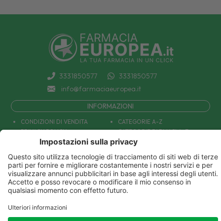
3331850577
3331850577
info@farmaciaeuropea.it
INFORMAZIONI
CONDIZIONI DI VENDITA
CATEGORIE A-Z
PRIVACY POLICY
CATEGORIE FARMACI A-Z
COOKIE POLICY
MARCHI
DECONTRIBUZIONE INPS
TUTTO IL NOSTRO CATALOGO
SPEDIZIONI
IL NOSTRO BLOG
PAGAMENTI
CONTATTACI
COUPON E OFFERTE
PATOLOGIE: CAUSE E RIMEDI
DIVENTIAMO AMICI!