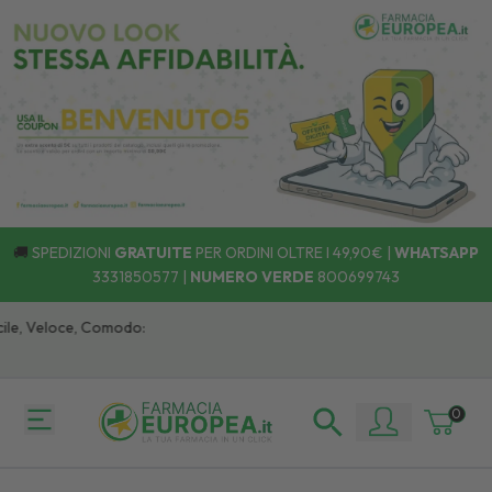
🚚
SPEDIZIONI
GRATUITE
PER ORDINI OLTRE I 49,90€ |
WHATSAPP
3331850577
|
NUMERO VERDE
800699743
le, Veloce, Comodo:
0