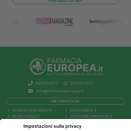
Parlano Di Noi
3331850577
3331850577
info@farmaciaeuropea.it
INFORMAZIONI
CONDIZIONI DI VENDITA
CATEGORIE A-Z
PRIVACY POLICY
CATEGORIE FARMACI A-Z
COOKIE POLICY
MARCHI
DECONTRIBUZIONE INPS
TUTTO IL NOSTRO CATALOGO