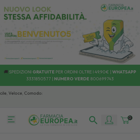
🚚
SPEDIZIONI
GRATUITE
PER ORDINI OLTRE I 49,90€ |
WHATSAPP
3331850577
|
NUMERO VERDE
800699743
le, Veloce, Comodo:
0