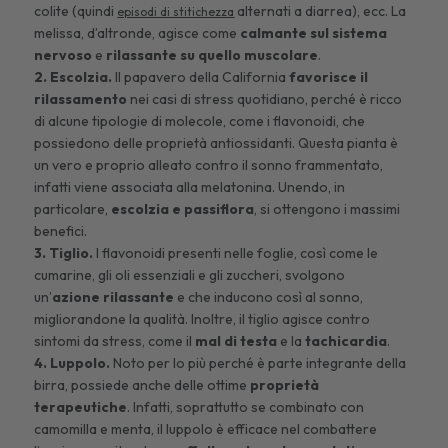
colite (quindi
alternati a diarrea), ecc. La
episodi di stitichezza
melissa, d’altronde, agisce come
calmante sul sistema
nervoso
e
rilassante su quello muscolare
.
2. Escolzia.
Il papavero della California
favorisce il
rilassamento
nei casi di stress quotidiano, perché è ricco
di alcune tipologie di molecole, come i flavonoidi,
che
possiedono delle proprietà antiossidanti. Questa pianta è
un vero e proprio alleato contro il sonno frammentato,
infatti viene associata alla melatonina. Unendo, in
particolare,
escolzia e passiflora
, si ottengono i massimi
benefici.
3. Tiglio.
I flavonoidi presenti nelle foglie, così come le
cumarine, gli oli essenziali e gli zuccheri, svolgono
un’
azione rilassante
e che inducono così al sonno,
migliorandone la qualità. Inoltre, il tiglio agisce contro
sintomi da stress, come il
mal di testa
e la
tachicardia
.
4. Luppolo.
Noto per lo più perché è parte integrante della
birra, possiede anche delle ottime
proprietà
terapeutiche
. Infatti, soprattutto se combinato con
camomilla e menta, il luppolo è efficace nel combattere