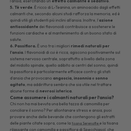
l’ansia, esercitando un
effetto calmante e sedativo
.
5. Tè verde
. È ricco di L-Teanina, un aminoacido dagli effetti
calmanti che, secondo alcuni studi rafforza la memoria, ed è
quindi utili gli studenti più inclini all’ansia. Inoltre, l’
azione
antiossidante
dei flavonoidi contribuisce a sostenere le
funzioni cardiache e al mantenimento di un buono stato di
salute.
6. Passiflora.
È uno tra i migliori
rimedi naturali per
l’ansia
. I flavonoidi di cui è ricca, agiscono positivamente sul
sistema nervoso centrale, soprattutto a livello della zona
del midollo spinale,
quello
adibito ai centri del sonno, quindi
la passiflora è particolarmente efficace contro gli stati
d’ansia che provocano
angoscia, insonnia
e
sonno
agitato
, ma addirittura sembra che sia
utile nel trattare
alcune
forme di
nevrosi isterica
.
Come assumere i calmanti naturali per l’ansia?
Chi non ha mai bevuta una bella tazza di camomilla per
conciliare il sonno? Per allontanare stress e ansia, puoi
provare anche delle bevande che contengono gli estratti
delle piante citate sopra, come la
e la tisana
tisana Serenotte
rilassante con camomilla e passiflora di Specchiasol, che