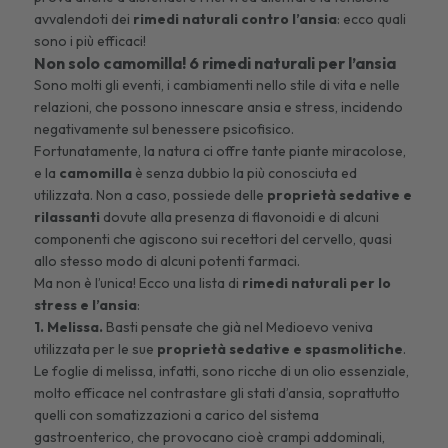
avvalendoti dei
rimedi naturali contro l’ansia
: ecco quali
sono i più efficaci!
Non solo camomilla! 6 rimedi naturali per l’ansia
Sono molti gli eventi, i cambiamenti nello stile di vita e nelle
relazioni, che possono innescare ansia e stress, incidendo
negativamente sul benessere psicofisico.
Fortunatamente, la natura ci offre tante piante miracolose,
e la
camomilla
è
senza dubbio la più conosciuta ed
utilizzata. Non a caso, possiede delle
proprietà sedative e
rilassanti
dovute alla presenza di flavonoidi e di alcuni
componenti che agiscono sui recettori del cervello, quasi
allo stesso modo di alcuni potenti farmaci.
Ma non è l’unica! Ecco una lista di
rimedi naturali per lo
stress e l’ansia
:
1. Melissa.
Basti pensate che già nel Medioevo veniva
utilizzata per le sue
proprietà sedative e spasmolitiche
.
Le foglie di melissa, infatti, sono ricche di un olio essenziale,
molto efficace nel contrastare gli stati d’ansia, soprattutto
quelli con somatizzazioni a carico del sistema
gastroenterico, che provocano cioè crampi addominali,