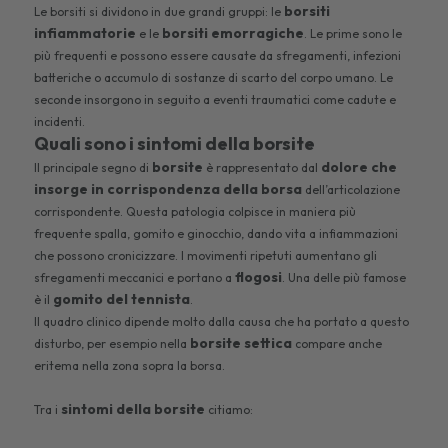
borsiti
Le borsiti si dividono in due grandi gruppi: le
infiammatorie
borsiti emorragiche
e le
. Le prime sono le
più frequenti e possono essere causate da sfregamenti, infezioni
batteriche o accumulo di sostanze di scarto del corpo umano. Le
seconde insorgono in seguito a eventi traumatici come cadute e
incidenti.
Quali sono i sintomi della borsite
borsite
dolore che
Il principale segno di
è rappresentato dal
insorge in corrispondenza della borsa
dell’articolazione
corrispondente. Questa patologia colpisce in maniera più
frequente spalla, gomito e ginocchio, dando vita a infiammazioni
che possono cronicizzare. I movimenti ripetuti aumentano gli
flogosi
sfregamenti meccanici e portano a
. Una delle più famose
gomito del tennista
è il
.
Il quadro clinico dipende molto dalla causa che ha portato a questo
borsite settica
disturbo, per esempio nella
compare anche
eritema nella zona sopra la borsa.
sintomi della borsite
Tra i
citiamo: