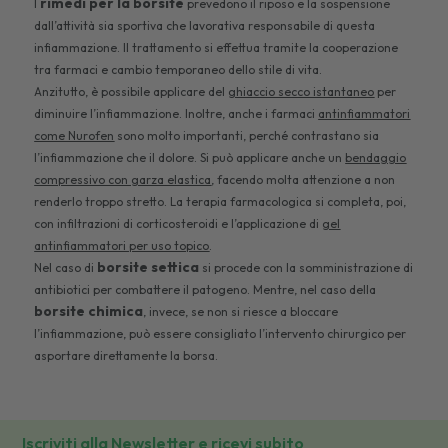
rimedi per la borsite
I
prevedono il riposo e la sospensione
dall’attività sia sportiva che lavorativa responsabile di questa
infiammazione. Il trattamento si effettua tramite la cooperazione
tra farmaci e cambio temporaneo dello stile di vita.
Anzitutto, è possibile applicare del
ghiaccio secco istantaneo
per
diminuire l’infiammazione. Inoltre, anche i farmaci
antinfiammatori
come Nurofen
sono molto importanti, perché contrastano sia
l’infiammazione che il dolore. Si può applicare anche un
bendaggio
compressivo con garza elastica
, facendo molta attenzione a non
renderlo troppo stretto. La terapia farmacologica si completa, poi,
con infiltrazioni di corticosteroidi e l’applicazione di
gel
antinfiammatori per uso topico
.
borsite settica
Nel caso di
si procede con la somministrazione di
antibiotici per combattere il patogeno. Mentre, nel caso della
borsite chimica
, invece, se non si riesce a bloccare
l’infiammazione, può essere consigliato l’intervento chirurgico per
asportare direttamente la borsa.
Iscriviti alla Newsletter e ricevi subito