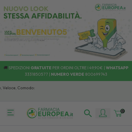
🚚
SPEDIZIONI
GRATUITE
PER ORDINI OLTRE I 49,90€ |
WHATSAPP
3331850577
|
NUMERO VERDE
800699743
, Veloce, Comodo:
0