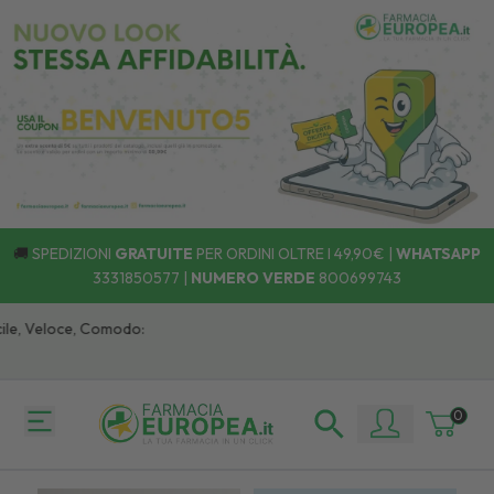
🚚
SPEDIZIONI
GRATUITE
PER ORDINI OLTRE I 49,90€ |
WHATSAPP
3331850577
|
NUMERO VERDE
800699743
ile, Veloce, Comodo:
0