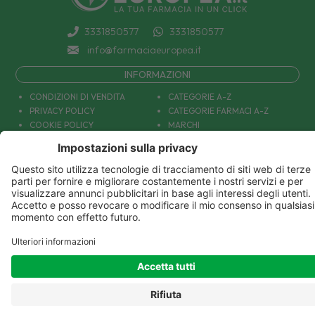
3331850577
3331850577
info@farmaciaeuropea.it
INFORMAZIONI
CONDIZIONI DI VENDITA
CATEGORIE A-Z
PRIVACY POLICY
CATEGORIE FARMACI A-Z
COOKIE POLICY
MARCHI
DECONTRIBUZIONE INPS
TUTTO IL NOSTRO CATALOGO
SPEDIZIONI
IL NOSTRO BLOG
PAGAMENTI
CONTATTACI
COUPON E OFFERTE
PATOLOGIE: CAUSE E RIMEDI
DIVENTIAMO AMICI!
Parafarmacia Europea Srl - Via Petraro 380- 80050 Santa Maria la Carità (NA) - P.IVA
10677001215